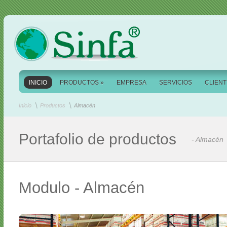
INICIO
PRODUCTOS
»
EMPRESA
SERVICIOS
CLIEN
Inicio
Productos
Almacén
Portafolio de productos
- Almacén
Modulo - Almacén